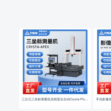
三次元三坐标测量机高精度全自动Crysta-PlusM7106三维检测仪器