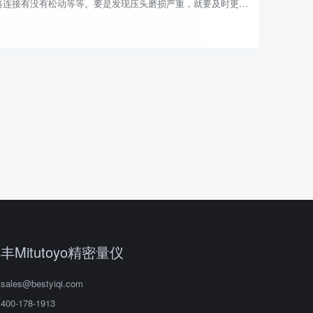
路连接有没有松动等等。要是发现压头磨损严重，就要及时更换
新的压头，保证测量的准确性；如果丝...
丰Mitutoyo精密量仪
sales@bestyiqi.com
400-178-1913