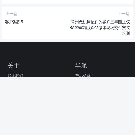
上一篇
下一篇
客户案例5
常州做机床配件的客户三丰圆度仪
RA2200精度0.02微米现场交付安装
培训
关于
导航
联系我们
产品分类1
关于我们
产品分类2
自定义
产品动态
三丰Mitutoyo精密量仪
sales@bestyiqi.com